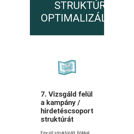
STRUKTÚRA
OPTIMALIZÁLÁSA
7. Vizsgáld felül
a kampány /
hirdetéscsoport
struktúrát
Egy jól struktúrált fiókkal