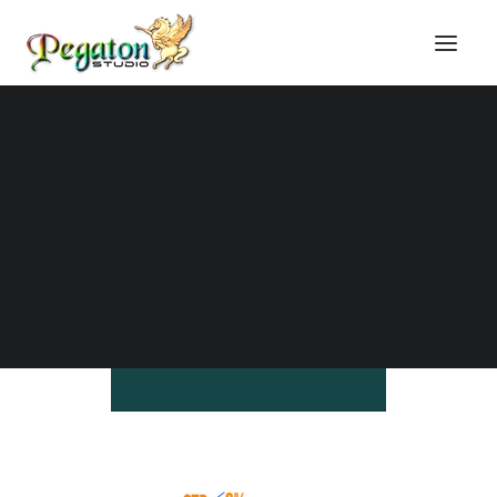
Honlapkészítés
Online marketing
Domain regisztráció
Tárhely szolgáltatás
Online képzések
Blog, technikai cikkek
Technikai tudástár
KULCSSZAVAK
OPTIMALIZÁLÁSA