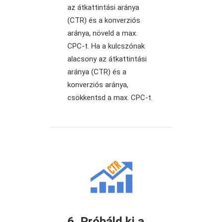
az átkattintási aránya
(CTR) és a konverziós
aránya, növeld a max.
CPC-t. Ha a kulcszónak
alacsony az átkattintási
aránya (CTR) és a
konverziós aránya,
csökkentsd a max. CPC-t.
6. Próbáld ki a