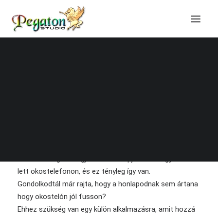
Honlapkészítés
Online marketing
Domain regisztráció
Tárhely szolgáltatás
Online képzések
Blog, technikai cikkek
Technikai tudástár
Folyamatosan haladni kell a korral…. a Facebook ezt
teszi. Az Origón megjelent cikk alapján sokkal gyorsabb
lett okostelefonon, és ez tényleg így van.
Gondolkodtál már rajta, hogy a honlapodnak sem ártana
hogy okostelón jól fusson?
Ehhez szükség van egy külön alkalmazásra, amit hozzá