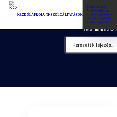
Honlapkészítés
Online marketing
Domain regisztráció
KEZDŐLAP
RÓLUNK
SZOLGÁLTATÁSOK
Tárhely szolgáltatás
Online képzések
Technikai írása