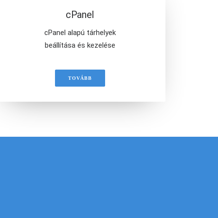
cPanel
cPanel alapú tárhelyek
beállítása és kezelése
TOVÁBB
AN
nlatunkat