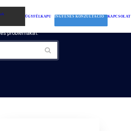
r
kek
ÜGYFÉLKAPU
INGYENES KONZULTÁCIÓ
KAPCSOLAT
ges problémákat.