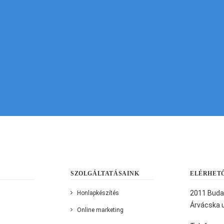
még ma!
KAPCSOLATFELVÉTEL
SZOLGÁLTATÁSAINK
ELÉRHET
2011 Buda
Honlapkészítés
Árvácska u
Online marketing