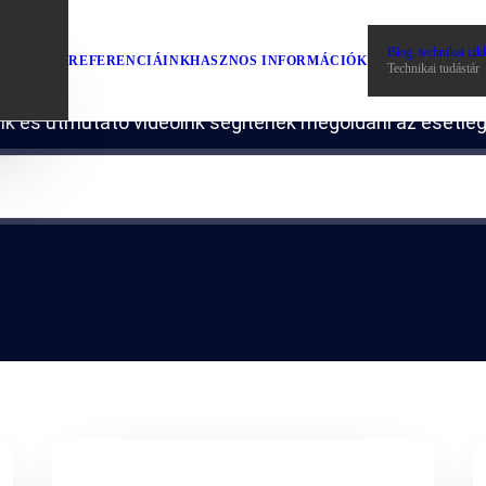
Technikai tudástá
Blog, technikai cik
REFERENCIÁINK
HASZNOS INFORMÁCIÓK
Technikai tudástár
ink és útmutató videóink segítenek megoldani az esetle