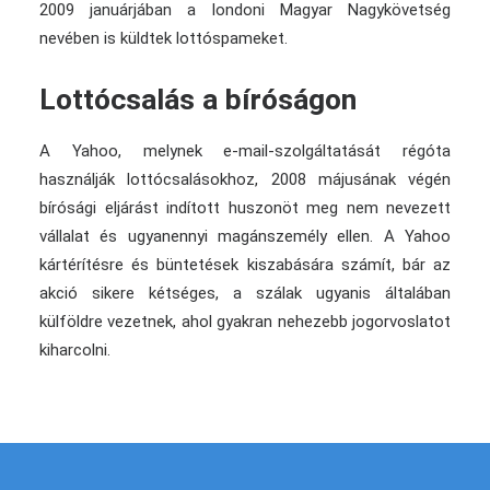
2009 januárjában a londoni Magyar Nagykövetség
nevében is küldtek lottóspameket.
Lottócsalás a bíróságon
A Yahoo, melynek e-mail-szolgáltatását régóta
használják lottócsalásokhoz, 2008 májusának végén
bírósági eljárást indított huszonöt meg nem nevezett
vállalat és ugyanennyi magánszemély ellen. A Yahoo
kártérítésre és büntetések kiszabására számít, bár az
akció sikere kétséges, a szálak ugyanis általában
külföldre vezetnek, ahol gyakran nehezebb jogorvoslatot
kiharcolni.