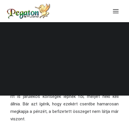
Lottócsalás
Honlapkészítés
Online marketing
Domain regisztráció
Lottócsalás
Tárhely szolgáltatás
Online képzések
A
lottery scam
(magyarul
lottócsalás
) egy
Blog, technikai cikkek
közismert spames csalási technika. A címzett olyan e-
Technikai tudástár
mailt kap, amelyben arról értesítik, hogy nyert a lottón, a
pénz átvételéhez pedig föl kell vennie a kapcsolatot egy
ügynökkel. Később azonban a 419-Scamhez hasonlóan
itt is járulékos költségek lépnek föl, melyet neki kell
állnia. Bár azt ígérik, hogy ezekért cserébe hamarosan
megkapja a pénzét, a befizetett összeget nem látja már
viszont.