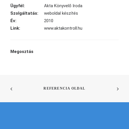
Ügyfél:
Akta Könyvelő Iroda
Szolgáltatás:
weboldal készítés
Év:
2010
Link:
www.aktakontroll.hu
Megosztás
REFERENCIA OLDAL
SIKERRE VISSZÜK VÁLLALKOZÁSOD AZ