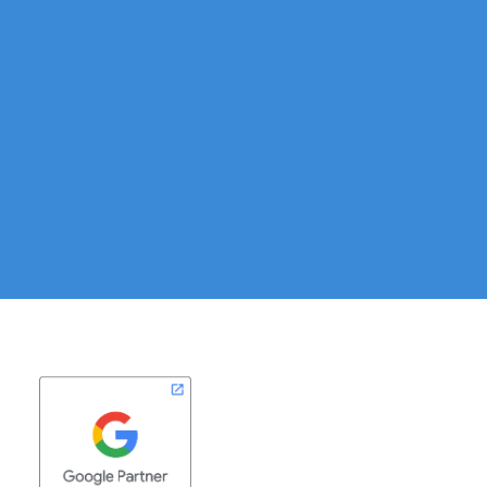
ONLINE VILÁGBAN
Kérd személyre szabott
árajánlatunkat még ma!
KAPCSOLATFELVÉTEL