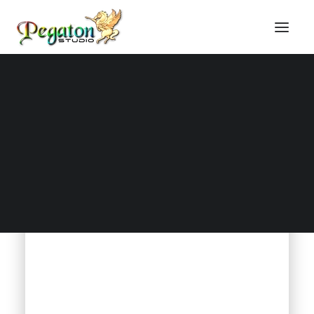
Honlapkészítés
Online marketing
Domain regisztráció
Tárhely szolgáltatás
Online képzések
Blog, technikai cikkek
Technikai tudástár