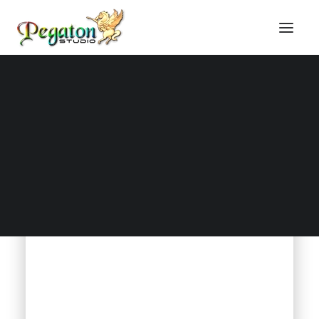
AÖP pályázat
Honlapkészítés
Online marketing
Domain regisztráció
Tárhely szolgáltatás
Online képzések
Blog, technikai cikkek
Technikai tudástár