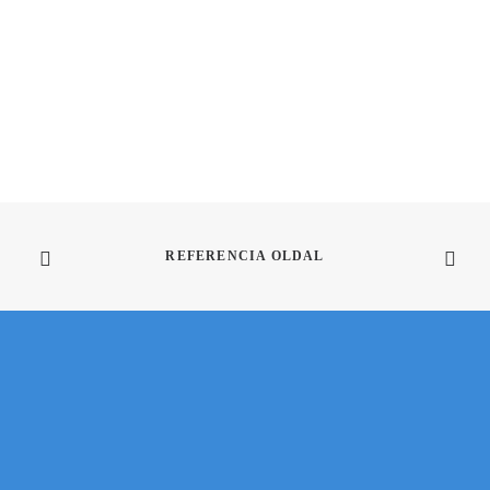
REFERENCIA OLDAL
SIKERRE VISSZÜK VÁLLALKOZÁSOD AZ
ONLINE VILÁGBAN
Kérd személyre szabott