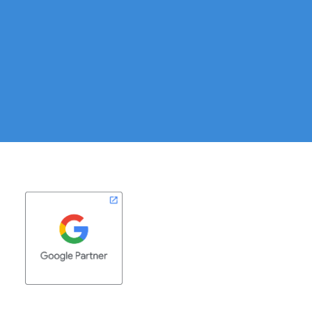
árajánlatunkat még ma!
KAPCSOLATFELVÉTEL