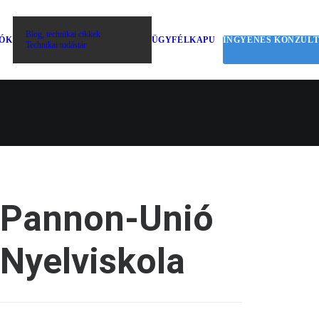
Blog, technikai cikkek
IÓK
ÜGYFÉLKAPU
INGYENES KONZUL
Technikai tudástár
Pannon-Unió
Nyelviskola