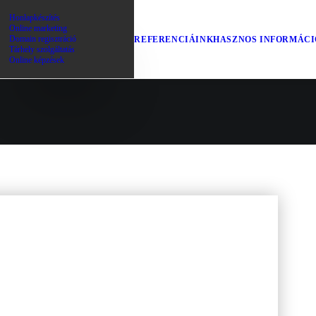
Honlapkészítés
Online marketing
Domain regisztráció
REFERENCIÁINK
HASZNOS INFORMÁC
Tárhely szolgáltatás
Online képzések