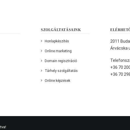
SZOLGÁLTATÁSAINK
ELÉRHET
2011 Buda
Honlapkészítés
Árvácska u
Online marketing
Telefonsz
Domain regisztráció
+36 70 20
Tárhely szolgáltatás
+36 70 29
Online képzések
tva!