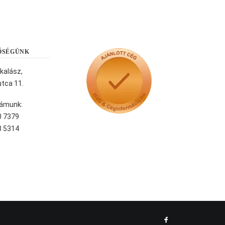
ŐSÉGÜNK
kalász,
tca 11.
ámunk:
0 7379
8 5314