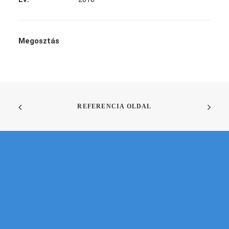
Megosztás
REFERENCIA OLDAL
SIKERRE VISSZÜK VÁLLALKOZÁSOD AZ
ONLINE VILÁGBAN
Kérd személyre szabott
árajánlatunkat még ma!