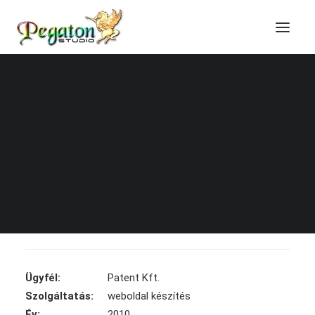
Honlapkészítés
Online marketing
Domain regisztráció
Tárhely szolgáltatás
Online képzések
Blog, technikai cikkek
Technikai tudástár
Patent Kft. (régi)
Ügyfél:
Patent Kft.
Szolgáltatás:
weboldal készítés
Év:
2010