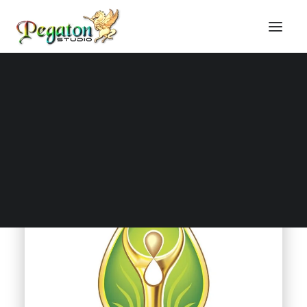
Trismagos logó
Honlapkészítés
Online marketing
Domain regisztráció
Tárhely szolgáltatás
Online képzések
Blog, technikai cikkek
Technikai tudástár