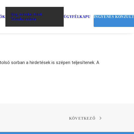
Blog, technikai cikkek
IÓK
ÜGYFÉLKAPU
INGYENES KONZUL
Technikai tudástár
olsó sorban a hirdetések is szépen teljesítenek. A
KÖVETKEZŐ