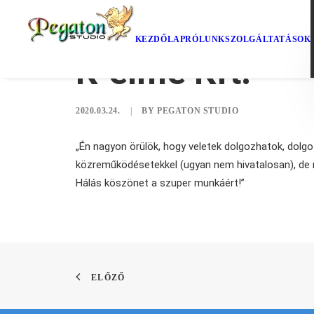
KEZDŐLAP
RÓLUNK
SZOLGÁLTATÁSOK
K-elme Kft.
2020.03.24.
|
BY
PEGATON STUDIO
„Én nagyon örülök, hogy veletek dolgozhatok, dolgo
közreműködésetekkel (ugyan nem hivatalosan), de 
Hálás köszönet a szuper munkáért!”
ELŐZŐ