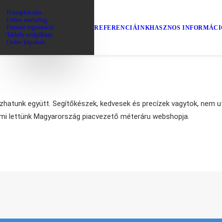
Honlapkészítés
Online marketing
Domain regisztráció
REFERENCIÁINK
HASZNOS INFORMÁC
Tárhely szolgáltatás
Online képzések
zhatunk együtt. Segítőkészek, kedvesek és precízek vagytok, nem ut
mi lettünk Magyarország piacvezető méteráru webshopja.