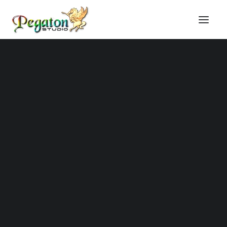
Honlapkészítés
Online marketing
Domain regisztráció
Tárhely szolgáltatás
Online képzések
Blog, technikai cikkek
Technikai tudástár