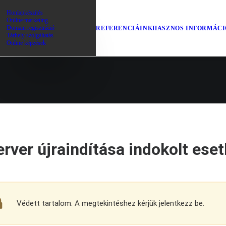
Honlapkészítés
Online marketing
Domain regisztráció
REFERENCIÁINK
HASZNOS INFORMÁC
Tárhely szolgáltatás
Online képzések
rver újraindítása indokolt ese
Védett tartalom. A megtekintéshez kérjük jelentkezz be.