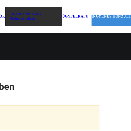
Blog, technikai cikkek
IÓK
ÜGYFÉLKAPU
INGYENES KONZUL
Technikai tudástár
tben