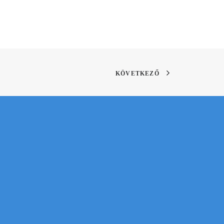
KÖVETKEZŐ
AN
nlatunkat