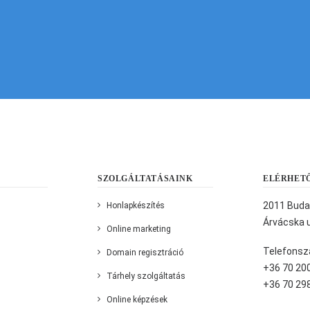
KAPCSOLATFELVÉTEL
SZOLGÁLTATÁSAINK
ELÉRHET
2011 Buda
Honlapkészítés
Árvácska u
Online marketing
Telefonsz
Domain regisztráció
+36 70 20
Tárhely szolgáltatás
+36 70 29
Online képzések