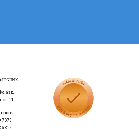
ŐSÉGÜNK
kalász,
tca 11.
ámunk:
0 7379
8 5314