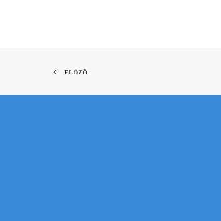
ELŐZŐ
S
Kérd sze