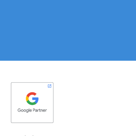
árajánlatunkat még ma!
KAPCSOLATFELVÉTEL