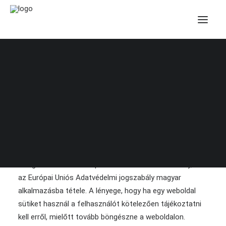
Honlapkészítés
Online marketing
Domain regisztráció
Tárhely szolgáltatás
Online képzések
Blog, technikai cikkek
Technikai tudástár
2015 október 1-jétől nagy port kavart a Parlament által
elfogadott és életbe léptetett Adatvédelmi Törvény, ami
az Európai Uniós Adatvédelmi jogszabály magyar
alkalmazásba tétele. A lényege, hogy ha egy weboldal
sütiket használ a felhasználót kötelezően tájékoztatni
kell erről, mielőtt tovább böngészne a weboldalon.