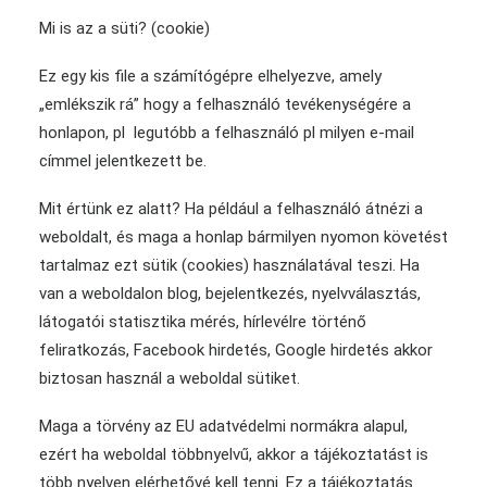
Mi is az a süti? (cookie)
Ez egy kis file a számítógépre elhelyezve, amely
„emlékszik rá” hogy a felhasználó tevékenységére a
honlapon, pl legutóbb a felhasználó pl milyen e-mail
címmel jelentkezett be.
Mit értünk ez alatt? Ha például a felhasználó átnézi a
weboldalt, és maga a honlap bármilyen nyomon követést
tartalmaz ezt sütik (cookies) használatával teszi. Ha
van a weboldalon blog, bejelentkezés, nyelvválasztás,
látogatói statisztika mérés, hírlevélre történő
feliratkozás, Facebook hirdetés, Google hirdetés akkor
biztosan használ a weboldal sütiket.
Maga a törvény az EU adatvédelmi normákra alapul,
ezért ha weboldal többnyelvű, akkor a tájékoztatást is
több nyelven elérhetővé kell tenni. Ez a tájékoztatás