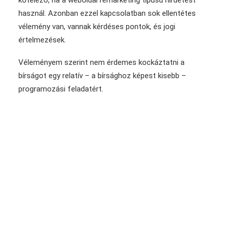
kötelező, ha a weboldal remarketing típusú hirdetést
használ. Azonban ezzel kapcsolatban sok ellentétes
vélemény van, vannak kérdéses pontok, és jogi
értelmezések.
Véleményem szerint nem érdemes kockáztatni a
bírságot egy relatív – a bírsághoz képest kisebb –
programozási feladatért.